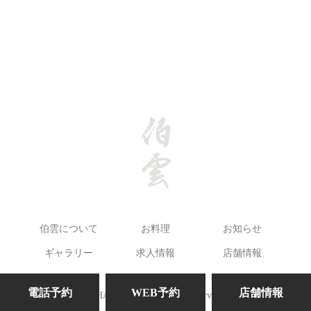
伯雲について
お料理
お知らせ
ギャラリー
求人情報
店舗情報
電話予約
WEB予約
店舗情報
©HAKUUN. All Rights Reserved.