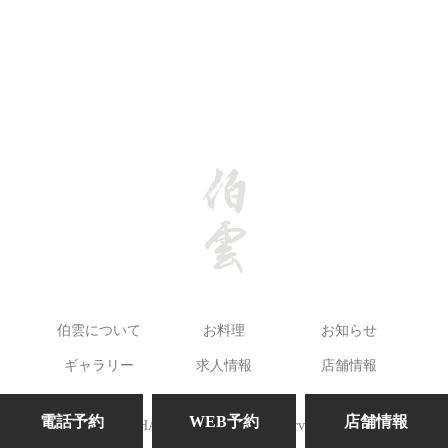
伯雲について
お料理
お知らせ
ギャラリー
求人情報
店舗情報
電話予約
WEB予約
店舗情報
©HAKUUN. All Rights Reserved.