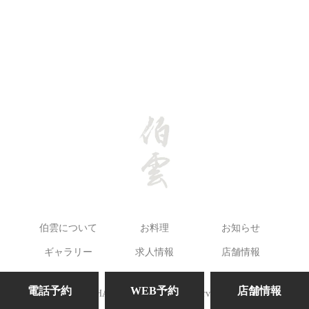
伯雲について
お料理
お知らせ
ギャラリー
求人情報
店舗情報
電話予約
WEB予約
店舗情報
©HAKUUN. All Rights Reserved.