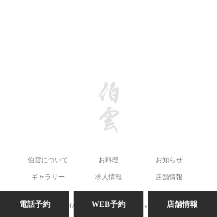
伯雲について
お料理
お知らせ
ギャラリー
求人情報
店舗情報
電話予約
WEB予約
店舗情報
©HAKUUN. All Rights Reserved.