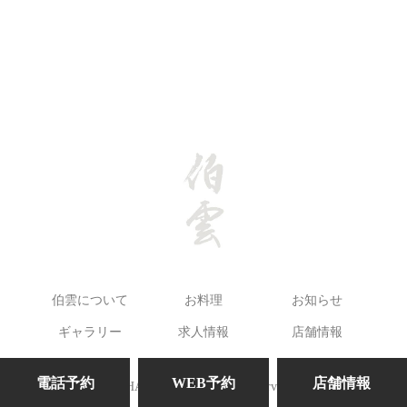
伯雲について
お料理
お知らせ
ギャラリー
求人情報
店舗情報
電話予約
WEB予約
店舗情報
©HAKUUN. All Rights Reserved.